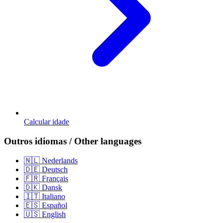
Calcular idade
Outros idiomas / Other languages
🇳🇱 Nederlands
🇩🇪 Deutsch
🇫🇷 Français
🇩🇰 Dansk
🇮🇹 Italiano
🇪🇸 Español
🇺🇸 English