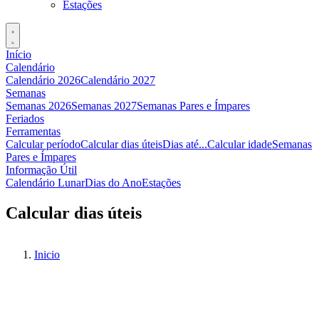
Estações
Início
Calendário
Calendário 2026
Calendário 2027
Semanas
Semanas 2026
Semanas 2027
Semanas Pares e Ímpares
Feriados
Ferramentas
Calcular período
Calcular dias úteis
Dias até...
Calcular idade
Semanas
Pares e Ímpares
Informação Útil
Calendário Lunar
Dias do Ano
Estações
Calcular dias úteis
Inicio