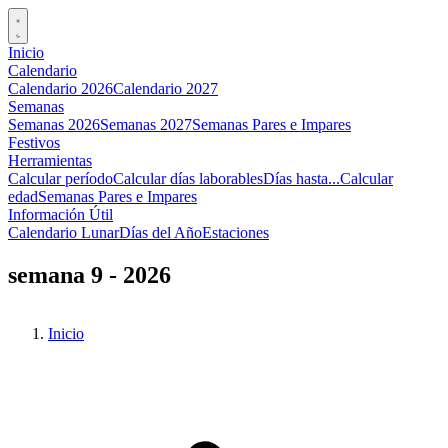
Inicio
Calendario
Calendario 2026
Calendario 2027
Semanas
Semanas 2026
Semanas 2027
Semanas Pares e Impares
Festivos
Herramientas
Calcular período
Calcular días laborables
Días hasta...
Calcular
edad
Semanas Pares e Impares
Información Útil
Calendario Lunar
Días del Año
Estaciones
semana 9 - 2026
Inicio