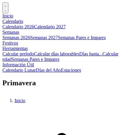
Inicio
Calendario
Calendario 2026
Calendario 2027
Semanas
Semanas 2026
Semanas 2027
Semanas Pares e Impares
Festivos
Herramientas
Calcular período
Calcular días laborables
Días hasta...
Calcular
edad
Semanas Pares e Impares
Información Útil
Calendario Lunar
Días del Año
Estaciones
Primavera
Inicio