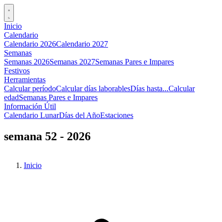
Inicio
Calendario
Calendario 2026
Calendario 2027
Semanas
Semanas 2026
Semanas 2027
Semanas Pares e Impares
Festivos
Herramientas
Calcular período
Calcular días laborables
Días hasta...
Calcular
edad
Semanas Pares e Impares
Información Útil
Calendario Lunar
Días del Año
Estaciones
semana 52 - 2026
Inicio