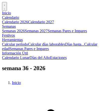
Inicio
Calendario
Calendario 2026
Calendario 2027
Semanas
Semanas 2026
Semanas 2027
Semanas Pares e Impares
Festivos
Herramientas
Calcular período
Calcular días laborables
Días hasta...
Calcular
edad
Semanas Pares e Impares
Información Útil
Calendario Lunar
Días del Año
Estaciones
semana 36 - 2026
Inicio