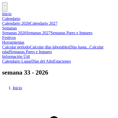
Inicio
Calendario
Calendario 2026
Calendario 2027
Semanas
Semanas 2026
Semanas 2027
Semanas Pares e Impares
Festivos
Herramientas
Calcular período
Calcular días laborables
Días hasta...
Calcular
edad
Semanas Pares e Impares
Información Útil
Calendario Lunar
Días del Año
Estaciones
semana 33 - 2026
Inicio